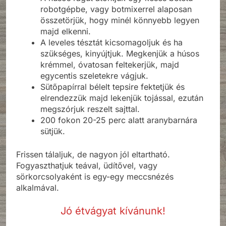
robotgépbe, vagy botmixerrel alaposan
összetörjük, hogy minél könnyebb legyen
majd elkenni.
A leveles tésztát kicsomagoljuk és ha
szükséges, kinyújtjuk. Megkenjük a húsos
krémmel, óvatosan feltekerjük, majd
egycentis szeletekre vágjuk.
Sütőpapírral bélelt tepsire fektetjük és
elrendezzük majd lekenjük tojással, ezután
megszórjuk reszelt sajttal.
200 fokon 20-25 perc alatt aranybarnára
sütjük.
Frissen tálaljuk, de nagyon jól eltartható.
Fogyaszthatjuk teával, üdítővel, vagy
sörkorcsolyaként is egy-egy meccsnézés
alkalmával.
Jó étvágyat kívánunk!