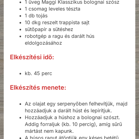
1 üveg Maggi Klasszikus bolognai szósz
1 csomag leveles tészta
1 db tojás
10 dkg reszelt trappista sajt
sütőpapír a sütéshez
robotgép a ragu és darált hús
eldolgozásához
Elkészítési idő:
kb. 45 perc
Elkészítés menete:
Az olajat egy serpenyőben felhevítjük, majd
hozzáadjuk a darált húst és lepirítjuk.
Hozzáadjuk a húshoz a bolognai szószt.
Addig forraljuk (kb. 10 percig), amíg sűrű
mártást nem kapunk.
A húsos ragut átöntjük egy késes betétű