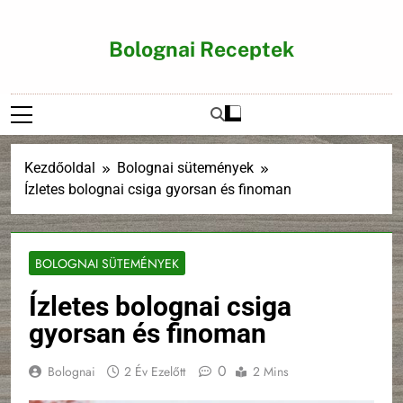
Ugrás
a
Bolognai Receptek
tartalomra
Kezdőoldal
Bolognai sütemények
Ízletes bolognai csiga gyorsan és finoman
BOLOGNAI SÜTEMÉNYEK
Ízletes bolognai csiga
gyorsan és finoman
0
Bolognai
2 Év Ezelőtt
2 Mins