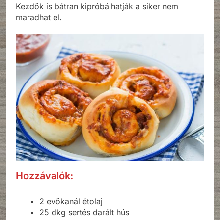
Kezdők is bátran kipróbálhatják a siker nem
maradhat el.
Hozzávalók:
2 evőkanál étolaj
25 dkg sertés darált hús