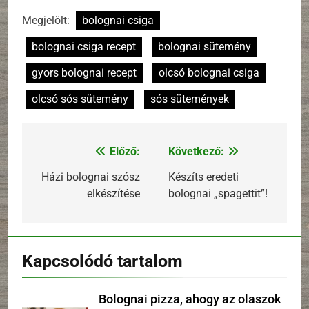
Megjelölt:
bolognai csiga
bolognai csiga recept
bolognai sütemény
gyors bolognai recept
olcsó bolognai csiga
olcsó sós sütemény
sós sütemények
Előző:
Következő:
Bejegyzés
navigáció
Házi bolognai szósz
Készíts eredeti
elkészítése
bolognai „spagettit”!
Kapcsolódó tartalom
Bolognai pizza, ahogy az olaszok