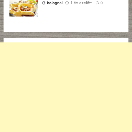
recept
bolognai
1 év ezelőtt
0