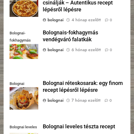
csinálják – Autentikus recept
lépésről lépésre
bolognai
4 hónap ezelőtt
0
Bolognais-fokhagymás
Bolognai-
vendégváró falatkák
fokhagymás
falatkák
bolognai
6 hónap ezelőtt
0
Bolognai réteskosarak: egy finom
Bolognai
recept lépésről lépésre
réteskosárkák
bolognai
7 hónap ezelőtt
0
Bolognai leveles tészta recept
Bolognai leveles