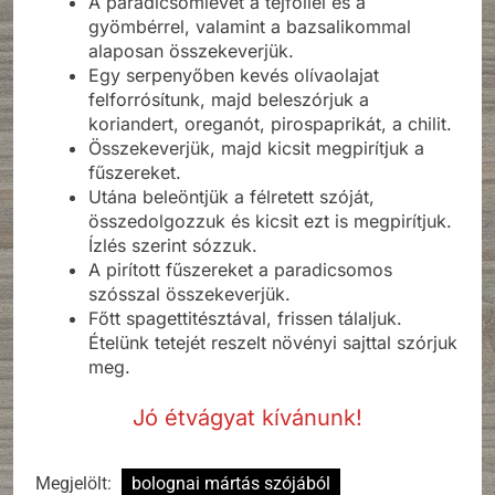
A paradicsomlevet a tejföllel és a
gyömbérrel, valamint a bazsalikommal
alaposan összekeverjük.
Egy serpenyőben kevés olívaolajat
felforrósítunk, majd beleszórjuk a
koriandert, oreganót, pirospaprikát, a chilit.
Összekeverjük, majd kicsit megpirítjuk a
fűszereket.
Utána beleöntjük a félretett szóját,
összedolgozzuk és kicsit ezt is megpirítjuk.
Ízlés szerint sózzuk.
A pirított fűszereket a paradicsomos
szósszal összekeverjük.
Főtt spagettitésztával, frissen tálaljuk.
Ételünk tetejét reszelt növényi sajttal szórjuk
meg.
Jó étvágyat kívánunk!
Megjelölt:
bolognai mártás szójából