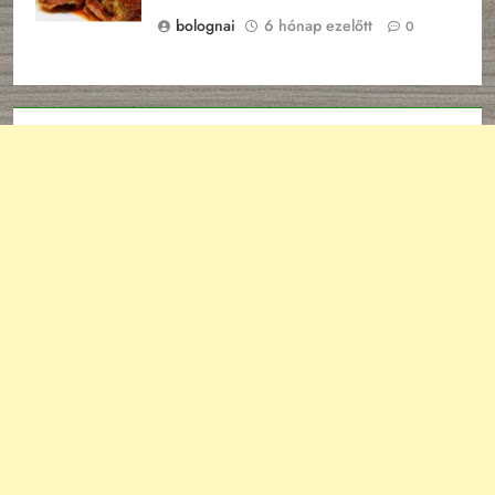
bolognai
6 hónap ezelőtt
0