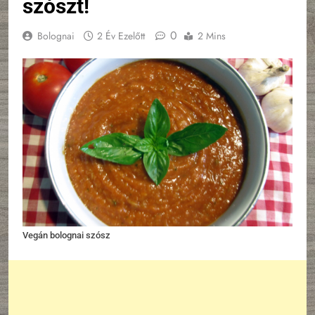
szószt!
0
Bolognai
2 Év Ezelőtt
2 Mins
Vegán bolognai szósz