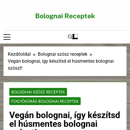
Ugrás
a
Bolognai Receptek
tartalomra
Kezdőoldal
Bolognai szósz receptek
Vegán bolognai, így készítsd el húsmentes bolognai
szószt!
BOLOGNAI SZÓSZ RECEPTEK
FOGYÓKÚRÁS BOLOGNAI RECEPTEK
Vegán bolognai, így készítsd
el húsmentes bolognai