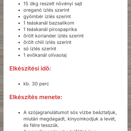
15 dkg reszelt növényi sajt
oreganó ízlés szerint
gyömbér ízlés szerint
1 teáskanál bazsalikom
1 teáskanál pirospaprika
őrölt koriander ízlés szerint
őrölt chili ízlés szerint
só ízlés szerint
1 evőkanál olívaolaj
Elkészítési idő:
kb. 30 perc
Elkészítés menete:
A szójagranulátumot sós vízbe beáztatjuk,
miután megdagadt, kinyomkodjuk a levét,
és félre tesszük.