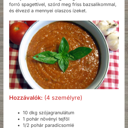
forró spagettivel, szórd meg friss bazsalikommal,
és élvezd a mennyei olaszos ízeket.
Hozzávalók:
(4 személyre)
10 dkg szójagranulátum
1 pohár növényi tejföl
1/2 pohár paradicsomlé