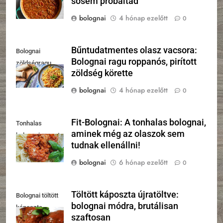
sosem próbáltad
bolognai
4 hónap ezelőtt
0
Bűntudatmentes olasz vacsora:
Bolognai
Bolognai ragu roppanós, pirított
zöldségragu
zöldség körette
bolognai
4 hónap ezelőtt
0
Fit-Bolognai: A tonhalas bolognai,
Tonhalas
aminek még az olaszok sem
bolognai recept
tudnak ellenállni!
bolognai
6 hónap ezelőtt
0
Töltött káposzta újratöltve:
Bolognai töltött
bolognai módra, brutálisan
káposzta
szaftosan