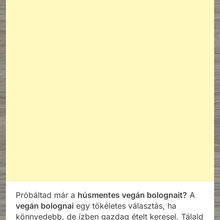
Próbáltad már a
húsmentes vegán bolognait?
A
vegán bolognai
egy tökéletes választás, ha
könnyedebb, de ízben gazdag ételt keresel. Tálald