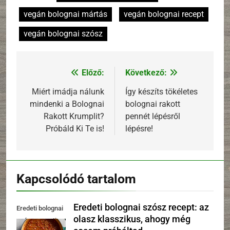
vegán bolognai mártás
vegán bolognai recept
vegán bolognai szósz
Előző:
Következő:
Bejegyzés
navigáció
Miért imádja nálunk
Így készíts tökéletes
mindenki a Bolognai
bolognai rakott
Rakott Krumplit?
pennét lépésről
Próbáld Ki Te is!
lépésre!
Kapcsolódó tartalom
Eredeti bolognai szósz recept: az
Eredeti bolognai
olasz klasszikus, ahogy még
szósz receptje