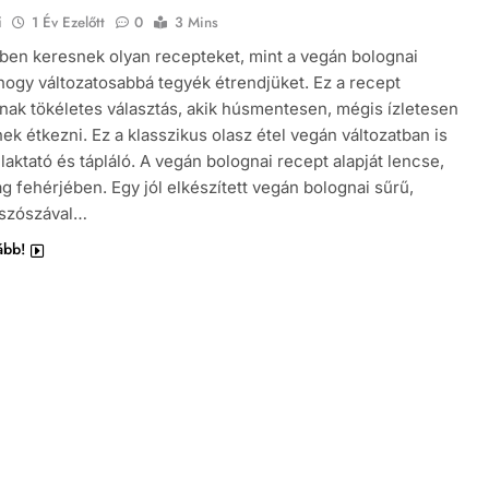
i
1 Év Ezelőtt
0
3 Mins
ben keresnek olyan recepteket, mint a vegán bolognai
 hogy változatosabbá tegyék étrendjüket. Ez a recept
ak tökéletes választás, akik húsmentesen, mégis ízletesen
ek étkezni. Ez a klasszikus olasz étel vegán változatban is
 laktató és tápláló. A vegán bolognai recept alapját lencse,
g fehérjében. Egy jól elkészített vegán bolognai sűrű,
 szószával…
ább!