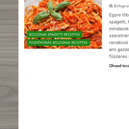
Bologna
Egyre töb
spagetti,
mindazokn
BOLOGNAI SPAGETTI RECEPTEK
szeretnén
rendkívül
FOGYÓKÚRÁS BOLOGNAI RECEPTEK
ami gazda
fűszeres
Olvasd tov