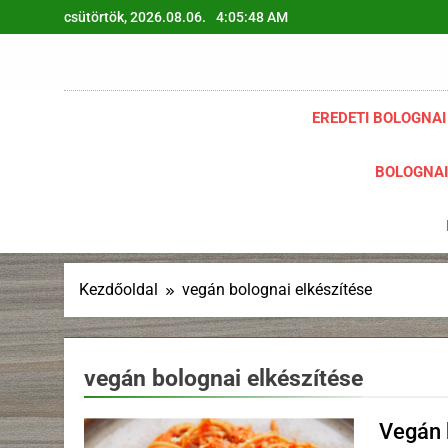
Ugrás
csütörtök, 2026.08.06.
4:05:49 AM
a
tartalomra
EREDETI BOLOGNAI
BOLOGNAI
Kezdőoldal
vegán bolognai elkészítése
vegán bolognai elkészítése
Vegán 