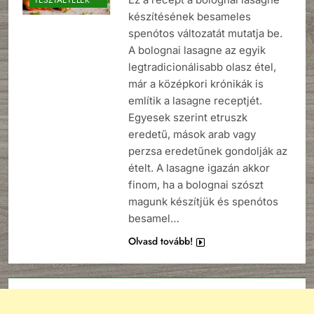
készítésének besameles
spenótos változatát mutatja be.
A bolognai lasagne az egyik
legtradicionálisabb olasz étel,
már a középkori krónikák is
említik a lasagne receptjét.
Egyesek szerint etruszk
eredetű, mások arab vagy
perzsa eredetűnek gondolják az
ételt. A lasagne igazán akkor
finom, ha a bolognai szószt
magunk készítjük és spenótos
besamel…
Olvasd tovább!