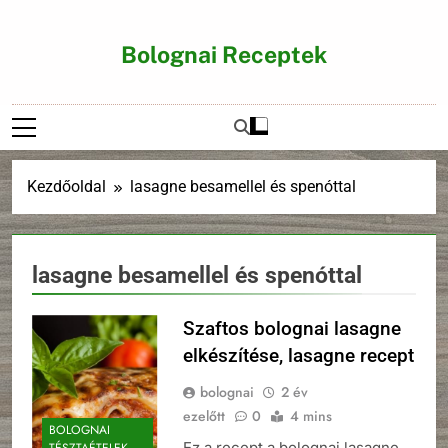
Ugrás
a
Bolognai Receptek
tartalomra
Kezdőoldal
lasagne besamellel és spenóttal
lasagne besamellel és spenóttal
Szaftos bolognai lasagne
elkészítése, lasagne recept
bolognai
2 év
ezelőtt
0
4 mins
BOLOGNAI
Ez a recept a bolognai lasagne
TÉSZTAÉTELEK