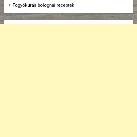
Fogyókúrás bolognai receptek