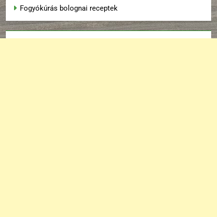
Fogyókúrás bolognai receptek