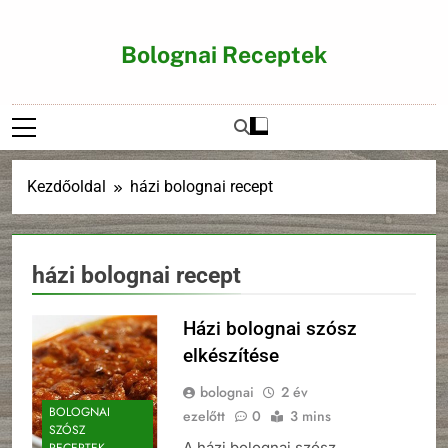
Ugrás
a
Bolognai Receptek
tartalomra
Kezdőoldal
házi bolognai recept
házi bolognai recept
Házi bolognai szósz
elkészítése
bolognai
2 év
BOLOGNAI
ezelőtt
0
3 mins
SZÓSZ
A házi bolognai szósz
RECEPTEK