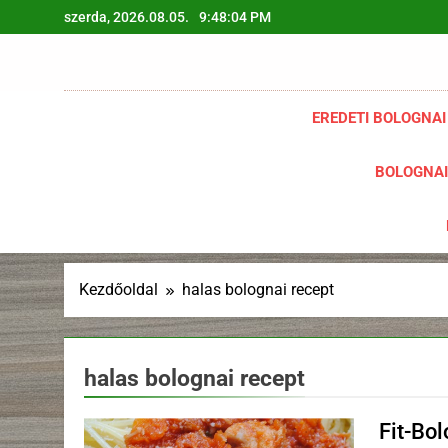
Ugrás
szerda, 2026.08.05.
9:48:05 PM
a
tartalomra
EREDETI BOLOGNAI
BOLOGNAI
Kezdőoldal
halas bolognai recept
halas bolognai recept
Fit-Bo