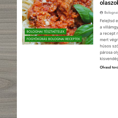
olaszok
Bologna
Felejtsd 
a villámg
BOLOGNAI TÉSZTAÉTELEK
a recept 
FOGYÓKÚRÁS BOLOGNAI RECEPTEK
mert végr
húsos szó
párosa ol
kisvendé
Olvasd tov