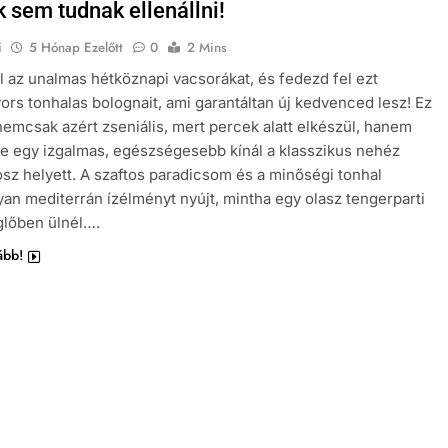
 sem tudnak ellenállni!
i
5 Hónap Ezelőtt
0
2 Mins
el az unalmas hétköznapi vacsorákat, és fedezd fel ezt
yors tonhalas bolognait, ami garantáltan új kedvenced lesz! Ez
nemcsak azért zseniális, mert percek alatt elkészül, hanem
e egy izgalmas, egészségesebb kínál a klasszikus nehéz
sz helyett. A szaftos paradicsom és a minőségi tonhal
yan mediterrán ízélményt nyújt, mintha egy olasz tengerparti
glőben ülnél….
ább!