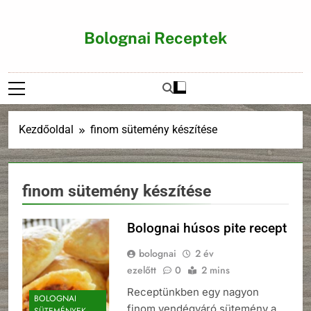
Ugrás
a
Bolognai Receptek
tartalomra
Kezdőoldal
finom sütemény készítése
finom sütemény készítése
Bolognai húsos pite recept
bolognai
2 év
ezelőtt
0
2 mins
Receptünkben egy nagyon
BOLOGNAI
finom vendégváró sütemény a
SÜTEMÉNYEK