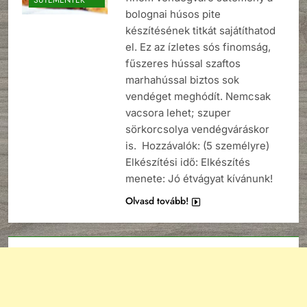
bolognai húsos pite
készítésének titkát sajátíthatod
el. Ez az ízletes sós finomság,
fűszeres hússal szaftos
marhahússal biztos sok
vendéget meghódít. Nemcsak
vacsora lehet; szuper
sörkorcsolya vendégváráskor
is. Hozzávalók: (5 személyre)
Elkészítési idő: Elkészítés
menete: Jó étvágyat kívánunk!
Olvasd tovább!