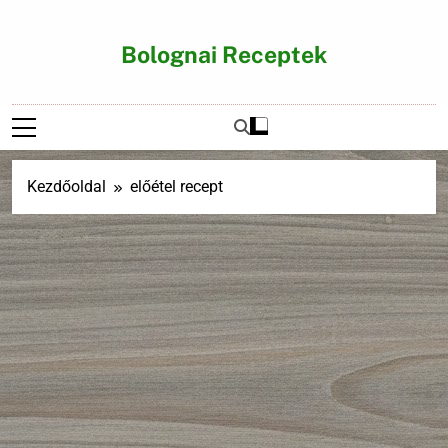
Ugrás
a
Bolognai Receptek
tartalomra
Kezdőoldal
előétel recept