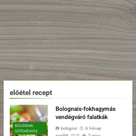
előétel recept
Bolognais-fokhagymás
vendégváró falatkák
BOLOGNAI
bolognai
6 hónap
SÜTEMÉNYEK
ezelőtt
0
2 mins