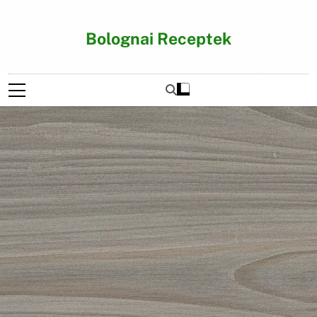
Ugrás
a
Bolognai Receptek
tartalomra