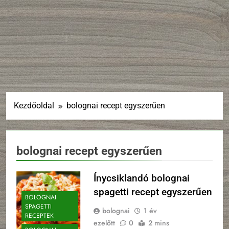
Kezdőoldal
bolognai recept egyszerűen
bolognai recept egyszerűen
Ínycsiklandó bolognai
spagetti recept egyszerűen
BOLOGNAI
SPAGETTI
bolognai
1 év
RECEPTEK
ezelőtt
0
2 mins