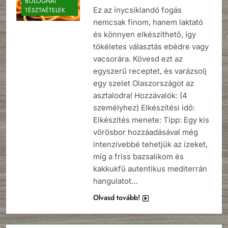
BOLOGNAI
Ez az ínycsiklandó fogás
TÉSZTAÉTELEK
nemcsak finom, hanem laktató
és könnyen elkészíthető, így
tökéletes választás ebédre vagy
vacsorára. Kövesd ezt az
egyszerű receptet, és varázsolj
egy szelet Olaszországot az
asztalodra! Hozzávalók: (4
személyhez) Elkészítési idő:
Elkészítés menete: Tipp: Egy kis
vörösbor hozzáadásával még
intenzívebbé tehetjük az ízeket,
míg a friss bazsalikom és
kakkukfű autentikus mediterrán
hangulatot…
Olvasd tovább!