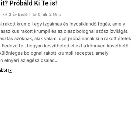
t? Próbáld Ki Te is!
i
2 Év Ezelőtt
0
2 Mins
i rakott krumpli egy izgalmas és ínycsiklandó fogás, amely
lasszikus rakott krumpli és az olasz bolognai szósz ízvilágát.
asztás azoknak, akik valami újat próbálnának ki a rakott ételek
. Fedezd fel, hogyan készítheted el ezt a könnyen követhető,
különleges bolognai rakott krumpli receptet, amely
an elnyeri az egész család…
ább!