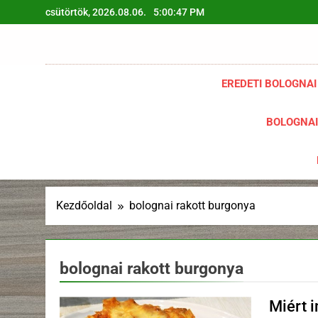
Ugrás
csütörtök, 2026.08.06.
5:00:48 PM
a
tartalomra
EREDETI BOLOGNAI
BOLOGNAI
Kezdőoldal
bolognai rakott burgonya
bolognai rakott burgonya
Miért 