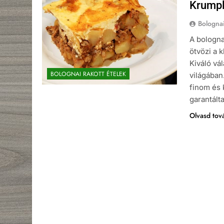
Krumpli
Bologna
A bologna
ötvözi a k
Kiváló vál
BOLOGNAI RAKOTT ÉTELEK
világában
finom és 
garantált
Olvasd tov