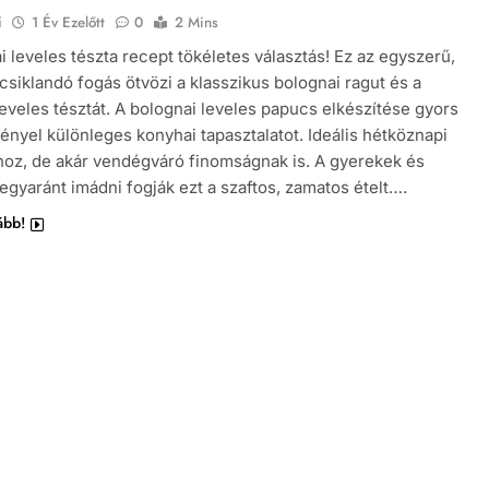
i
1 Év Ezelőtt
0
2 Mins
i leveles tészta recept tökéletes választás! Ez az egyszerű,
csiklandó fogás ötvözi a klasszikus bolognai ragut és a
eveles tésztát. A bolognai leveles papucs elkészítése gyors
ényel különleges konyhai tapasztalatot. Ideális hétköznapi
oz, de akár vendégváró finomságnak is. A gyerekek és
 egyaránt imádni fogják ezt a szaftos, zamatos ételt….
ább!