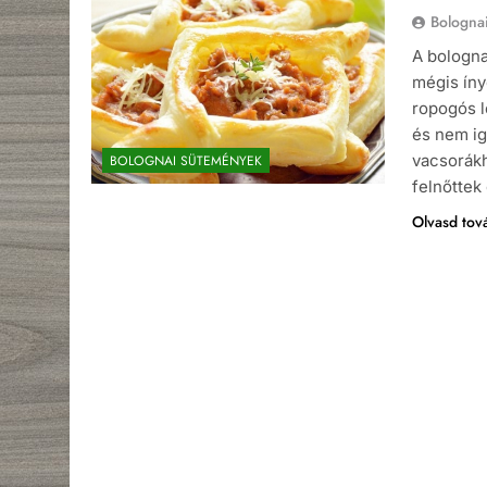
Bologna
A bologna
mégis íny
ropogós l
és nem ig
vacsorákh
BOLOGNAI SÜTEMÉNYEK
felnőttek
Olvasd tov