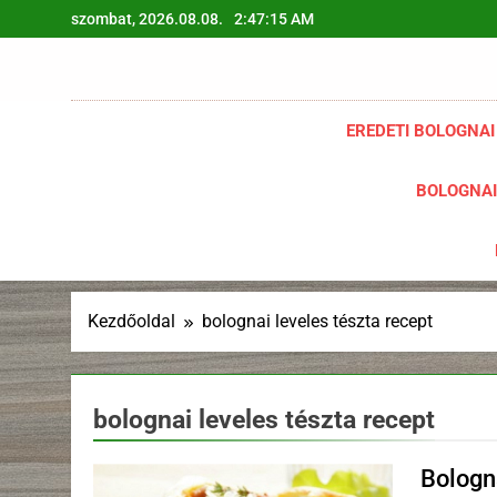
Ugrás
szombat, 2026.08.08.
2:47:16 AM
a
tartalomra
EREDETI BOLOGNAI
BOLOGNAI
Kezdőoldal
bolognai leveles tészta recept
bolognai leveles tészta recept
Bologna