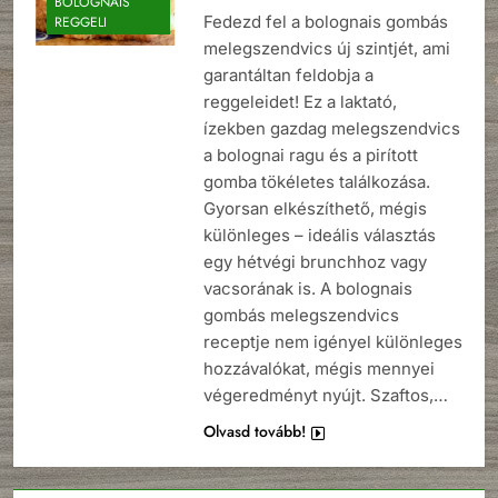
BOLOGNAIS
Fedezd fel a bolognais gombás
REGGELI
melegszendvics új szintjét, ami
garantáltan feldobja a
reggeleidet! Ez a laktató,
ízekben gazdag melegszendvics
a bolognai ragu és a pirított
gomba tökéletes találkozása.
Gyorsan elkészíthető, mégis
különleges – ideális választás
egy hétvégi brunchhoz vagy
vacsorának is. A bolognais
gombás melegszendvics
receptje nem igényel különleges
hozzávalókat, mégis mennyei
végeredményt nyújt. Szaftos,…
Olvasd tovább!