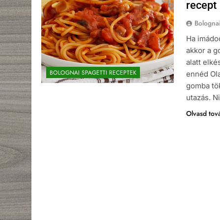
recept
Bologna
Ha imádod
akkor a g
alatt elk
BOLOGNAI SPAGETTI RECEPTEK
ennéd Ola
gomba tök
utazás. 
Olvasd tov