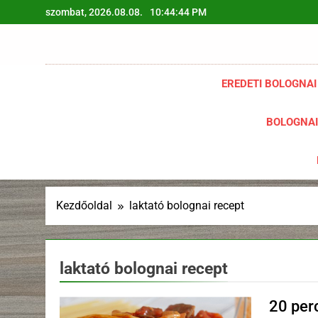
Ugrás
szombat, 2026.08.08.
10:44:45 PM
a
tartalomra
EREDETI BOLOGNAI
BOLOGNAI
Kezdőoldal
laktató bolognai recept
laktató bolognai recept
20 per