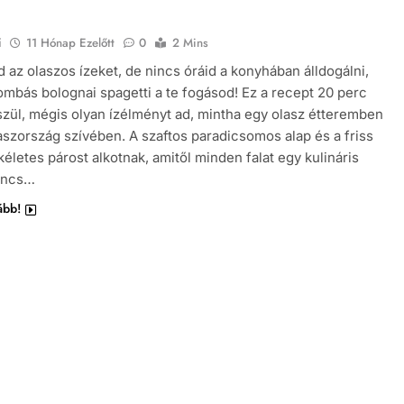
i
11 Hónap Ezelőtt
0
2 Mins
 az olaszos ízeket, de nincs óráid a konyhában álldogálni,
ombás bolognai spagetti a te fogásod! Ez a recept 20 perc
észül, mégis olyan ízélményt ad, mintha egy olasz étteremben
szország szívében. A szaftos paradicsomos alap és a friss
életes párost alkotnak, amitől minden falat egy kulináris
Nincs…
ább!