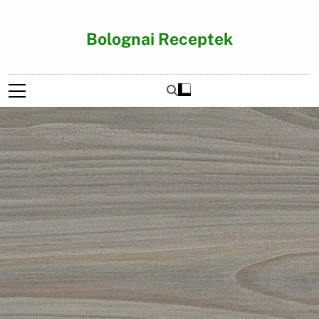
Ugrás
a
Bolognai Receptek
tartalomra