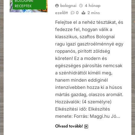
BOLOGNAI
bolognai
4 hónap
RECEPTEK
ezelőtt
0
2 mins
Felejtse el a nehéz tésztákat, és
fedezze fel, hogyan válik a
klasszikus, szaftos Bolognai
ragu igazi gasztroélménnyé egy
roppanós, pirított zöldség
köreten! Ez a modern és
egészséges párosítás nemcsak
a szénhidráttól kíméli meg,
hanem minden eddiginél
intenzívebben hozza ki a húsos
mártás gazdag, olaszos aromáit.
Hozzávalók: (4 személyre)
Elkészítési idő: Elkészítés
menete: Forrás: Maggi.hu Jó…
Olvasd tovább!