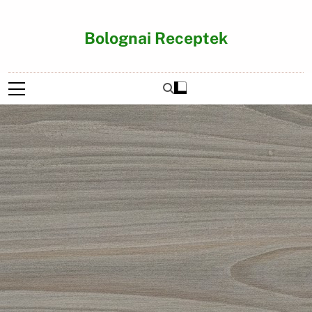
Ugrás
a
Bolognai Receptek
tartalomra