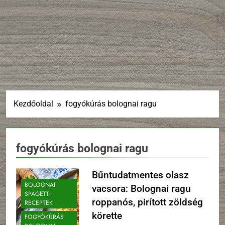
Kezdőoldal
fogyókúrás bolognai ragu
fogyókúrás bolognai ragu
Bűntudatmentes olasz
BOLOGNAI
vacsora: Bolognai ragu
SPAGETTI
roppanós, pirított zöldség
RECEPTEK
körette
FOGYÓKÚRÁS