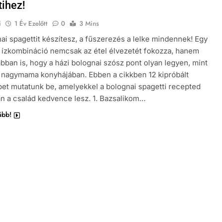
tihez!
i
1 Év Ezelőtt
0
3 Mins
ai spagettit készítesz, a fűszerezés a lelke mindennek! Egy
ált ízkombináció nemcsak az étel élvezetét fokozza, hanem
abban is, hogy a házi bolognai szósz pont olyan legyen, mint
 nagymama konyhájában. Ebben a cikkben 12 kipróbált
pet mutatunk be, amelyekkel a bolognai spagetti recepted
an a család kedvence lesz. 1. Bazsalikom…
ább!