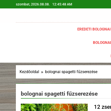
Ugrás
szombat, 2026.08.08.
12:45:49 AM
a
tartalomra
EREDETI BOLOGNAI
BOLOGNAI
Kezdőoldal
bolognai spagetti fűzserezése
bolognai spagetti fűzserezése
12 zsen