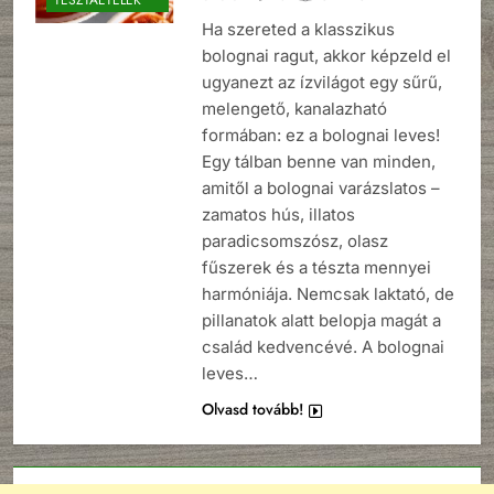
Ha szereted a klasszikus
bolognai ragut, akkor képzeld el
ugyanezt az ízvilágot egy sűrű,
melengető, kanalazható
formában: ez a bolognai leves!
Egy tálban benne van minden,
amitől a bolognai varázslatos –
zamatos hús, illatos
paradicsomszósz, olasz
fűszerek és a tészta mennyei
harmóniája. Nemcsak laktató, de
pillanatok alatt belopja magát a
család kedvencévé. A bolognai
leves…
Olvasd tovább!