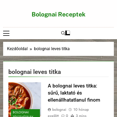
Ugrás
a
Bolognai Receptek
tartalomra
Kezdőoldal
bolognai leves titka
bolognai leves titka
A bolognai leves titka:
sűrű, laktató és
ellenállhatatlanul finom
bolognai
10 hónap
BOLOGNAI
ezelőtt
0
3 mins
TÉSZTAÉTELEK