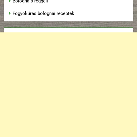
Bolognais reggeli
Fogyókúrás bolognai receptek